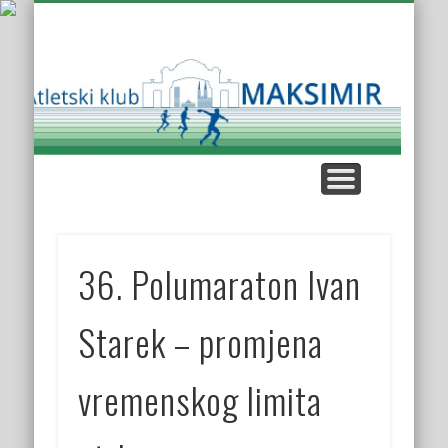
KUP AK MAKSIMIR
KLUPSKI REKORDI
NAŠE UTRKE
KROS LIGA
KONTAKT
O KLUBU
Atl
K
Mak
36. Polumaraton Ivan
Starek – promjena
vremenskog limita