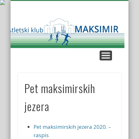
KUP AK MAKSIMIR
KLUPSKI REKORDI
NAŠE UTRKE
KROS LIGA
KONTAKT
O KLUBU
Atl
K
Mak
Pet maksimirskih
jezera
Pet maksimirskih jezera 2020. –
raspis