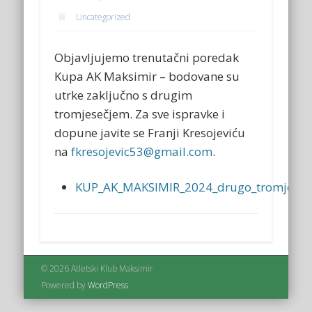
Uncategorized
Objavljujemo trenutačni poredak
Kupa AK Maksimir – bodovane su
utrke zaključno s drugim
tromjesečjem. Za sve ispravke i
dopune javite se Franji Kresojeviću
na
fkresojevic53@gmail.com
.
KUP_AK_MAKSIMIR_2024_drugo_tromjesec
© 2026 Atletski Klub Maksimir
Powered by
WordPress