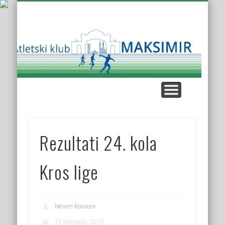
KUP AK MAKSIMIR
KLUPSKI REKORDI
NAŠE UTRKE
KROS LIGA
KONTAKT
O KLUBU
Atl
K
Mak
Rezultati 24. kola
Kros lige
Neven Kovacev
15 listopada, 2015