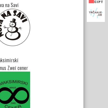
va na Savi
ksimirski
nus Zwei cener