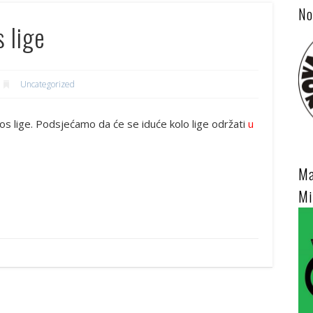
No
s lige
Uncategorized
ros lige. Podsjećamo da će se iduće kolo lige održati
u
Ma
Mi