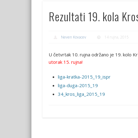
Rezultati 19. kola Kro
Neven Kovacev
14 rujna, 2015
U četvrtak 10. rujna održano je 19. kolo K
utorak 15. rujna!
liga-kratka-2015_19_ispr
liga-duga-2015_19
34_kros_liga_2015_19