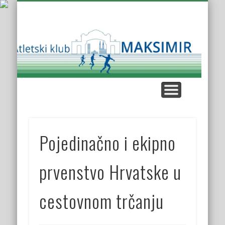
KUP AK MAKSIMIR
KLUPSKI REKORDI
NAŠE UTRKE
KROS LIGA
KONTAKT
O KLUBU
Atl
K
Mak
Pojedinačno i ekipno
prvenstvo Hrvatske u
cestovnom trčanju