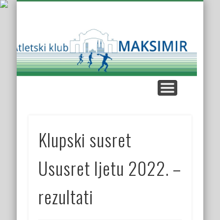
KUP AK MAKSIMIR
KLUPSKI REKORDI
NAŠE UTRKE
KROS LIGA
KONTAKT
O KLUBU
Atl
K
Mak
Klupski susret
Ususret ljetu 2022. –
rezultati