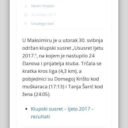
Neven Kovacev
30 svibnja, 2017
Uncategorized
U Maksimiru je u utorak 30. svibnja
održan klupski susret „Ususret ljetu
2017.“, na kojem je nastupilo 24
članova i prijatelja kluba. Trčala se
kratka kros liga (4,3 km), a
pobjednici su Domagoj Krišto kod
muškaraca (17:13) i Tanja Šarić kod
žena (24:05).
Klupski susret – ljeto 2017 –
rezultati