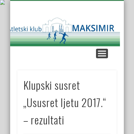
KUP AK MAKSIMIR
KLUPSKI REKORDI
NAŠE UTRKE
KROS LIGA
KONTAKT
O KLUBU
Atl
K
Mak
Klupski susret
„Ususret ljetu 2017.“
– rezultati