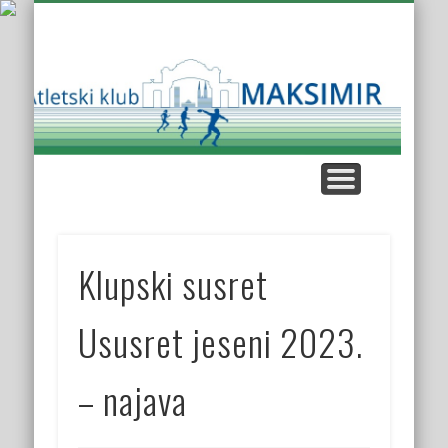
KUP AK MAKSIMIR
KLUPSKI REKORDI
NAŠE UTRKE
KROS LIGA
KONTAKT
O KLUBU
Atl
K
Mak
Klupski susret
Ususret jeseni 2023.
– najava