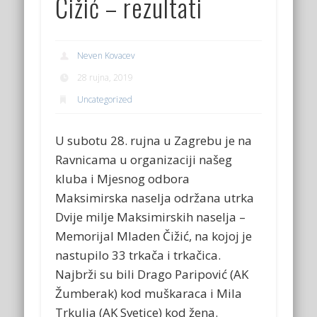
Čižić – rezultati
Neven Kovacev
28 rujna, 2019
Uncategorized
U subotu 28. rujna u Zagrebu je na
Ravnicama u organizaciji našeg
kluba i Mjesnog odbora
Maksimirska naselja održana utrka
Dvije milje Maksimirskih naselja –
Memorijal Mladen Čižić, na kojoj je
nastupilo 33 trkača i trkačica.
Najbrži su bili Drago Paripović (AK
Žumberak) kod muškaraca i Mila
Trkulja (AK Svetice) kod žena.