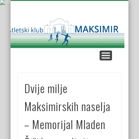
KUP AK MAKSIMIR
KLUPSKI REKORDI
NAŠE UTRKE
KROS LIGA
KONTAKT
O KLUBU
Atl
K
Mak
Dvije milje
Maksimirskih naselja
– Memorijal Mladen