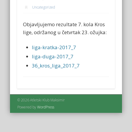
Uncategorized
Objavljujemo rezultate 7. kola Kros
lige, održanog u četvrtak 23. ožujka:
liga-kratka-2017_7
liga-duga-2017_7
36_kros_liga_2017_7
© 2026 Atletski Klub Maksimir
Powered by
WordPress