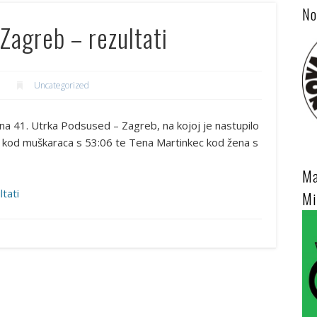
No
Zagreb – rezultati
Uncategorized
na 41. Utrka Podsused – Zagreb, na kojoj je nastupilo
vić kod muškaraca s 53:06 te Tena Martinkec kod žena s
Ma
tati
Mi