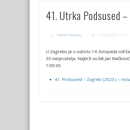
41. Utrka Podsused – 
Neven Kovacev
15 listopada, 2023
U Zagrebu je u subotu 14. listopada održa
30 natjecatelja. Najbrži su bili Jan Mačko
1:00:45.
41. Podsused – Zagreb (2023.) – rezul