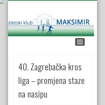
KUP AK MAKSIMIR
KLUPSKI REKORDI
NAŠE UTRKE
KROS LIGA
KONTAKT
O KLUBU
Atl
K
Mak
40. Zagrebačka kros
liga – promjena staze
na nasipu