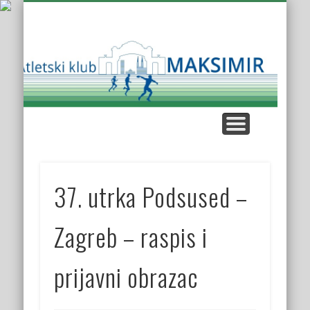
KUP AK MAKSIMIR
KLUPSKI REKORDI
NAŠE UTRKE
KROS LIGA
KONTAKT
O KLUBU
Atl
K
Mak
37. utrka Podsused –
Zagreb – raspis i
prijavni obrazac