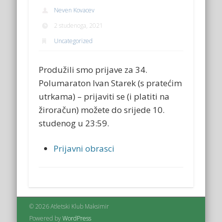
Neven Kovacev
2 studenoga, 2021
Uncategorized
Produžili smo prijave za 34.
Polumaraton Ivan Starek (s pratećim
utrkama) – prijaviti se (i platiti na
žiroračun) možete do srijede 10.
studenog u 23:59.
Prijavni obrasci
© 2026 Atletski Klub Maksimir
Powered by
WordPress