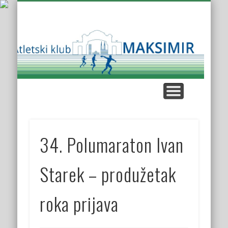
KUP AK MAKSIMIR
KLUPSKI REKORDI
NAŠE UTRKE
KROS LIGA
KONTAKT
O KLUBU
Atl
K
Mak
34. Polumaraton Ivan
Starek – produžetak
roka prijava