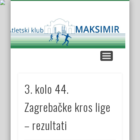
KUP AK MAKSIMIR
KLUPSKI REKORDI
NAŠE UTRKE
KROS LIGA
KONTAKT
O KLUBU
Atl
K
Mak
3. kolo 44.
Zagrebačke kros lige
– rezultati