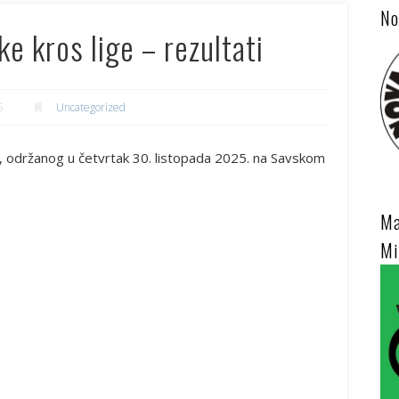
No
e kros lige – rezultati
5
Uncategorized
ge, održanog u četvrtak 30. listopada 2025. na Savskom
Ma
Mi