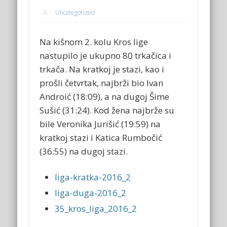
Uncategorized
Na kišnom 2. kolu Kros lige
nastupilo je ukupno 80 trkačica i
trkača. Na kratkoj je stazi, kao i
prošli četvrtak, najbrži bio Ivan
Androić (18:09), a na dugoj Šime
Sušić (31:24). Kod žena najbrže su
bile Veronika Jurišić (19:59) na
kratkoj stazi i Katica Rumbočić
(36:55) na dugoj stazi.
liga-kratka-2016_2
liga-duga-2016_2
35_kros_liga_2016_2