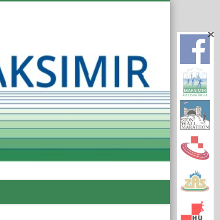
Atletsk
Klub
Maksim