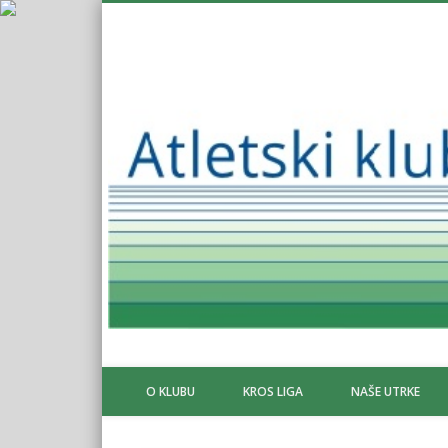
O KLUBU
KROS LIGA
NAŠE UTRKE