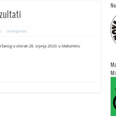
No
zultati
Uncategorized
držanog u utorak 28. srpnja 2020. u Maksimiru:
Ma
Mi