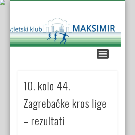
KUP AK MAKSIMIR
KLUPSKI REKORDI
NAŠE UTRKE
KROS LIGA
KONTAKT
O KLUBU
Atl
K
Mak
10. kolo 44.
Zagrebačke kros lige
– rezultati